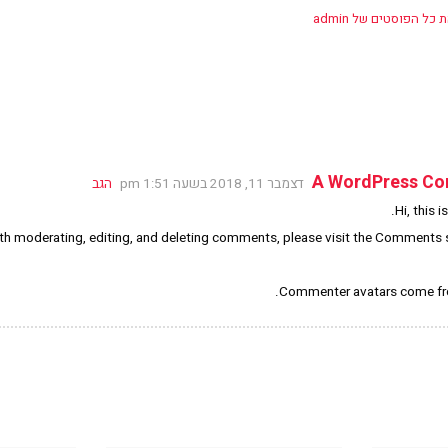
כל הפוסטים של admin
A WordPress C
דצמבר 11, 2018 בשעה 1:51 pm
הגב
Hi, this 
ith moderating, editing, and deleting comments, please visit the Comments s
.
Commenter avatars come f