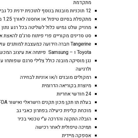
מתקדמת
12 תוכניות מובנות בנוסף לתוכנית ידנית כל גבי שלט דיגיטאלי ידידותי
מתקפלת בסיום טיפול או אחסנה לאורך 1.25 מטר בלבד
מחזיק שלט גמיש כלול לשליטה בכל רגע נתון
סט סדינים מקוריים פרי פיתוח סרג'ם להאצת 
Toyota ו – Samsung פיתחה את עיצוב המכשיר החדשני עבור סרג’ם.
נגן מוסיקה מובנה כולל צלילי סרגם שפותחו ע
ולרגיעה
רמקולים מובנים ו/או אזניות לבחירה
מיוצרת בקוריאה הדרומית
24 חודשי אחריות
בעלת תו תקן מכון תקנים הישראלי ואישור FDA האמריקני
מוכחת קלינית כיעילה בפתרון כאבי גב
הובלה התקנה והדרכה ע"י טכנאי בכיר
תמיכה טיפולית לאחר רכישה
אספקה מיידית